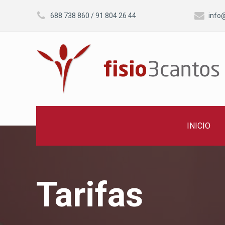


688 738 860
/
91 804 26 44
info
INICIO
Tarifas