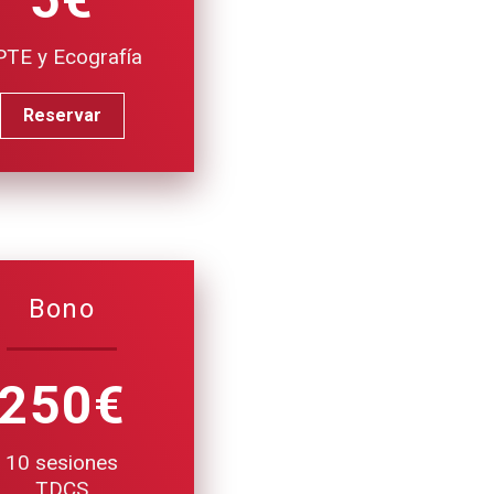
PTE y Ecografía
Reservar
Bono
250€
10 sesiones
TDCS