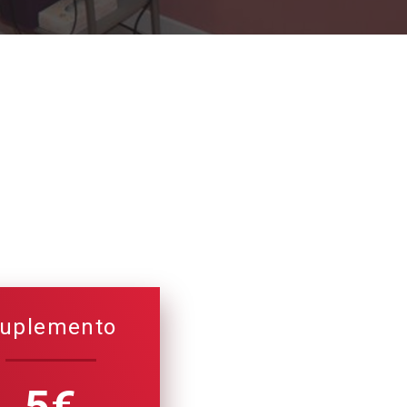
uplemento
5€