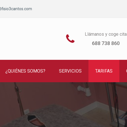
@fisio3cantos.com
Llámanos y coge cita

688 738 860
¿QUIÉNES SOMOS?
SERVICIOS
TARIFAS