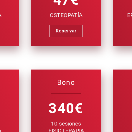
A
OSTEOPATÍA
E
Reservar
Bono
€
340€
10 sesiones
A
FISIOTERAPIA