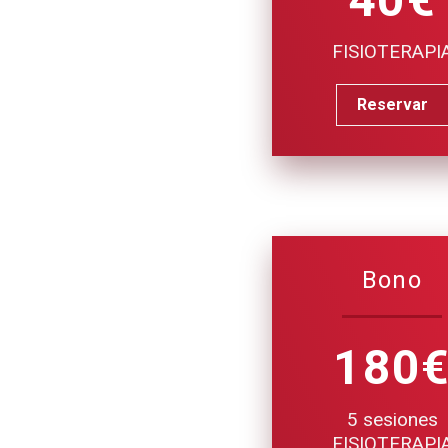
FISIOTERAPI
Reservar
Bono
180
5 sesiones
FISIOTERAPI