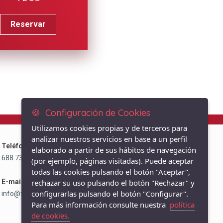
Reservar
🍪 Configuración de Cookies
Utilizamos cookies propias y de terceros para
analizar nuestros servicios en base a un perfil
Teléfono:
elaborado a partir de sus hábitos de navegación
688 738 860
/
91 804 26 44
(por ejemplo, páginas visitadas). Puede aceptar
todas las cookies pulsando el botón "Aceptar",
E-mail:
rechazar su uso pulsando el botón "Rechazar" y
configurarlas pulsando el botón "Configurar".
info@fisio3cantos.com
Para más información consulte nuestra
política
de cookies.