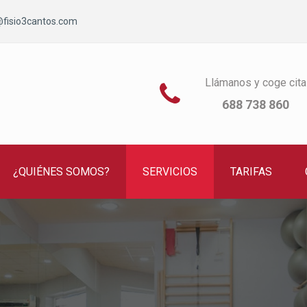
@fisio3cantos.com
Llámanos y coge cita

688 738 860
¿QUIÉNES SOMOS?
SERVICIOS
TARIFAS