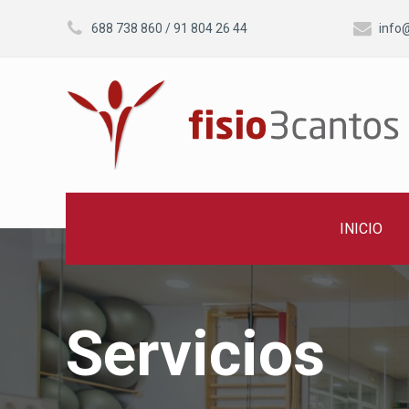


688 738 860
/
91 804 26 44
info
INICIO
Servicios