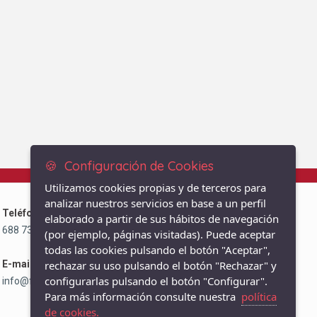
🍪 Configuración de Cookies
Utilizamos cookies propias y de terceros para
analizar nuestros servicios en base a un perfil
Teléfono:
elaborado a partir de sus hábitos de navegación
688 738 860
/
91 804 26 44
(por ejemplo, páginas visitadas). Puede aceptar
todas las cookies pulsando el botón "Aceptar",
E-mail:
rechazar su uso pulsando el botón "Rechazar" y
configurarlas pulsando el botón "Configurar".
info@fisio3cantos.com
Para más información consulte nuestra
política
de cookies.