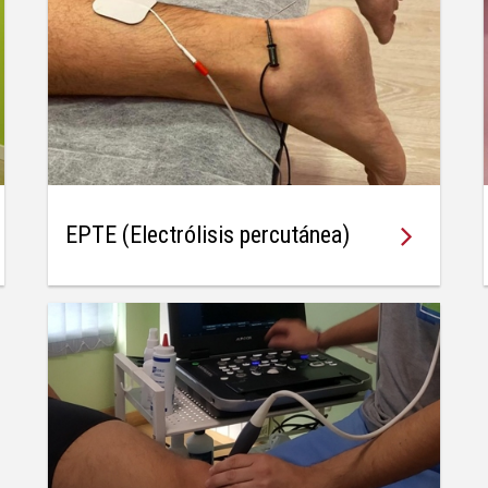

EPTE (Electrólisis percutánea)